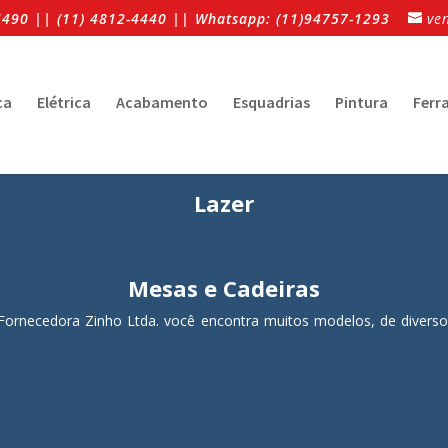
-6490 || (11) 4812-4440 || Whatsapp: (11)94757-1293
ve
ca
Elétrica
Acabamento
Esquadrias
Pintura
Ferr
Lazer
Mesas e Cadeiras
Fornecedora Zinho Ltda. você encontra muitos modelos, de diversos